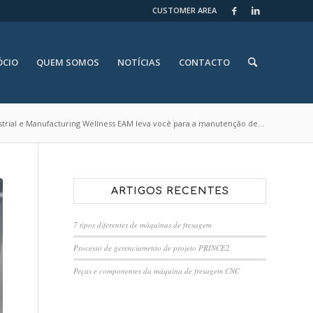
CUSTOMER AREA
ÓCIO
QUEM SOMOS
NOTÍCIAS
CONTACTO
strial e Manufacturing Wellness EAM leva você para a manutenção de...
ARTIGOS RECENTES
7 tipos diferentes de máquinas de fresagem
Processo de gerenciamento de projeto PRINCE2
Peças e componentes da máquina de fresagem CNC