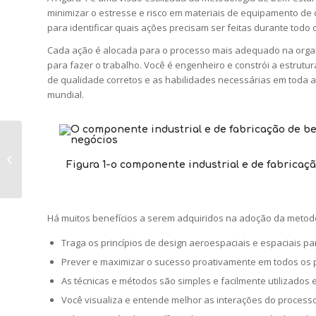
minimizar o estresse e risco em materiais de equipamento de
para identificar quais ações precisam ser feitas durante todo 
Cada ação é alocada para o processo mais adequado na organ
para fazer o trabalho. Você é engenheiro e constrói a estrut
de qualidade corretos e as habilidades necessárias em toda 
mundial.
Tipos e usos da
Figura 1-o componente industrial e de fabricaç
máquina de fresagem
Há muitos benefícios a serem adquiridos na adoção da metodo
Traga os princípios de design aeroespaciais e espaciais pa
Prever e maximizar o sucesso proativamente em todos os 
As técnicas e métodos são simples e facilmente utilizados
Você visualiza e entende melhor as interações do processo