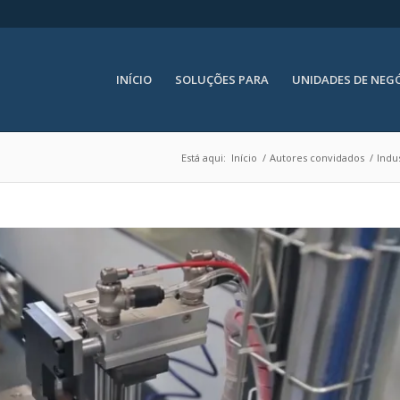
INÍCIO
SOLUÇÕES PARA
UNIDADES DE NEG
Está aqui:
Início
/
Autores convidados
/
Indu