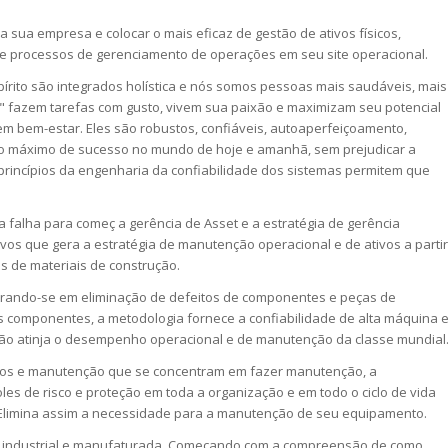
 a sua empresa e colocar o mais eficaz de gestão de ativos físicos,
e processos de gerenciamento de operações em seu site operacional.
írito são integrados holística e nós somos pessoas mais saudáveis, mais
s" fazem tarefas com gusto, vivem sua paixão e maximizam seu potencial
m bem-estar. Eles são robustos, confiáveis, autoaperfeiçoamento,
 o máximo de sucesso no mundo de hoje e amanhã, sem prejudicar a
 princípios da engenharia da confiabilidade dos sistemas permitem que
da falha para começ a gerência de Asset e a estratégia de gerência
vos que gera a estratégia de manutenção operacional e de ativos a partir
os de materiais de construção.
entrando-se em eliminação de defeitos de componentes e peças de
 componentes, a metodologia fornece a confiabilidade de alta máquina 
o atinja o desempenho operacional e de manutenção da classe mundial
ivos e manutenção que se concentram em fazer manutenção, a
es de risco e proteção em toda a organização e em todo o ciclo de vida
. Elimina assim a necessidade para a manutenção de seu equipamento.
tar industrial e manufaturada. Começando com a compreensão de como