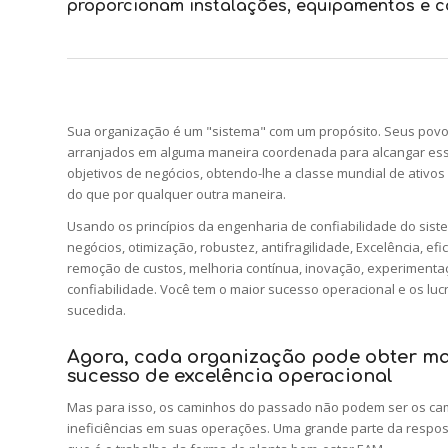
proporcionam instalações, equipamentos e c
Sua organização é um "sistema" com um propósito. Seus povos
arranjados em alguma maneira coordenada para alcangar esse f
objetivos de negócios, obtendo-lhe a classe mundial de ativos
do que por qualquer outra maneira.
Usando os princípios da engenharia de confiabilidade do sist
negócios, otimização, robustez, antifragilidade, Excelência, ef
remoção de custos, melhoria contínua, inovação, experimenta
confiabilidade. Você tem o maior sucesso operacional e os l
sucedida.
Agora, cada organização pode obter man
sucesso de excelência operacional
Mas para isso, os caminhos do passado não podem ser os cam
ineficiências em suas operações. Uma grande parte da respost