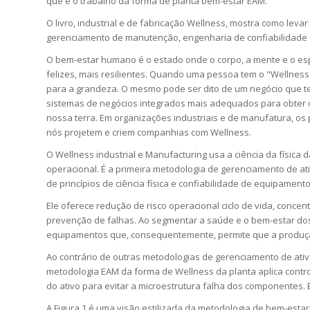
que é o trabalho da forma de planta bem-estar EAM.
O livro, industrial e de fabricação Wellness, mostra como levar
gerenciamento de manutenção, engenharia de confiabilidade 
O bem-estar humano é o estado onde o corpo, a mente e o esp
felizes, mais resilientes. Quando uma pessoa tem o "Wellnes
para a grandeza. O mesmo pode ser dito de um negócio que te
sistemas de negócios integrados mais adequados para obter
nossa terra. Em organizações industriais e de manufatura, os
nós projetem e criem companhias com Wellness.
O Wellness industrial e Manufacturing usa a ciência da física 
operacional. É a primeira metodologia de gerenciamento de ati
de princípios de ciência física e confiabilidade de equipament
Ele oferece redução de risco operacional ciclo de vida, conc
prevenção de falhas. Ao segmentar a saúde e o bem-estar dos
equipamentos que, consequentemente, permite que a produçã
Ao contrário de outras metodologias de gerenciamento de at
metodologia EAM da forma de Wellness da planta aplica control
do ativo para evitar a microestrutura falha dos componentes
A Figura 1 é uma visão estilizada da metodologia de bem-es