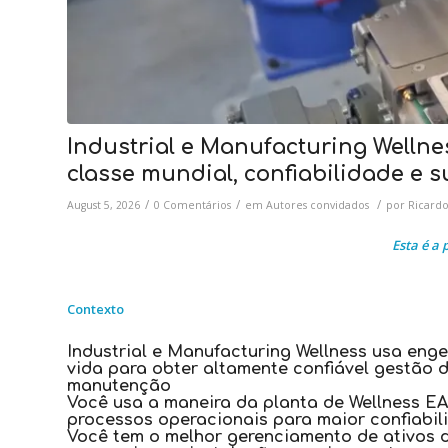
Industrial e Manufacturing Welln
classe mundial, confiabilidade e s
/
/
/
August 5, 2026
0 Comentários
em
Autores convidados
por
Ricardo
Esta é a 
Contexto
Industrial e Manufacturing Wellness usa enge
vida para obter altamente confiável gestão 
manutenção
Você usa a maneira da planta de Wellness E
processos operacionais para maior confiabi
Você tem o melhor gerenciamento de ativos d