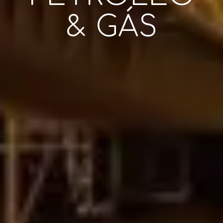
&
GÁS