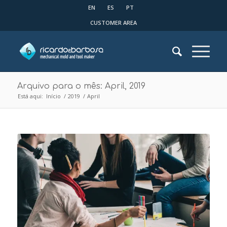
EN
ES
PT
CUSTOMER AREA
Arquivo para o mês: April, 2019
Está aqui:
Início
/
2019
/
April