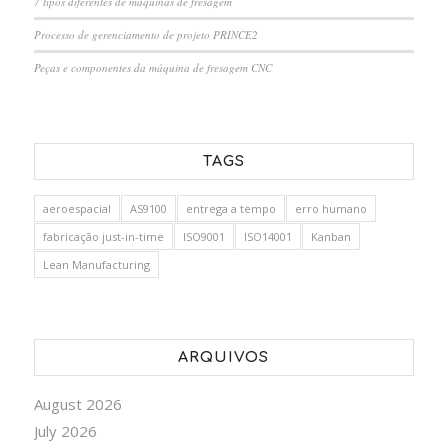
7 tipos diferentes de máquinas de fresagem
Processo de gerenciamento de projeto PRINCE2
Peças e componentes da máquina de fresagem CNC
TAGS
aeroespacial
AS9100
entrega a tempo
erro humano
fabricação just-in-time
ISO9001
ISO14001
Kanban
Lean Manufacturing
ARQUIVOS
August 2026
July 2026