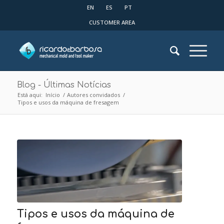
EN
ES
PT
CUSTOMER AREA
Blog - Últimas Notícias
Está aqui:
Início
/
Autores convidados
/
Tipos e usos da máquina de fresagem
Tipos e usos da máquina de