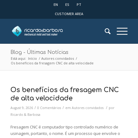
EN
ES
PT
CUSTOMER AREA
Blog - Últimas Notícias
Está aqui:
Início
/
Autores convidados
/
Os benefícios da fresagem CNC de alta velocidade
Os benefícios da fresagem CNC
de alta velocidade
/
/
/
August 9, 2026
0 Comentários
em
Autores convidados
por
Ricardo & Barbosa
Fresagem CNC é computador tipo controlado numérico de
usinagem, portanto, o nome. É um processo que envolve o