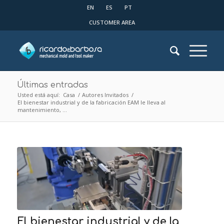
EN
ES
PT
CUSTOMER AREA
Últimas entradas
Usted está aquí:
Casa
/
Autores Invitados
/
El bienestar industrial y de la fabricación EAM le lleva al
mantenimiento, ...
El bienestar industrial y de la