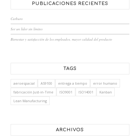
PUBLICACIONES RECIENTES
Carburo
Ser un líder sin límites
Bienestar y satisfacción de los empleados, mayor calidad del producto
TAGS
aeroespacial
AS9100
entrega a tiempo
error humano
fabricación Just-in-Time
ISO9001
ISO14001
Kanban
Lean Manufacturing
ARCHIVOS