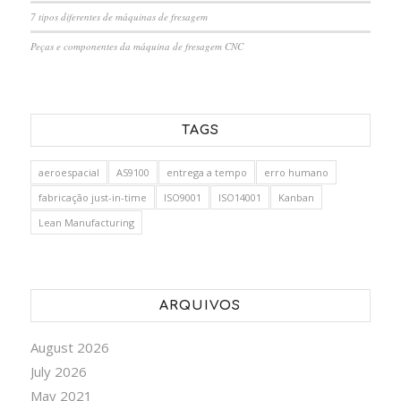
7 tipos diferentes de máquinas de fresagem
Peças e componentes da máquina de fresagem CNC
TAGS
aeroespacial
AS9100
entrega a tempo
erro humano
fabricação just-in-time
ISO9001
ISO14001
Kanban
Lean Manufacturing
ARQUIVOS
August 2026
July 2026
May 2021