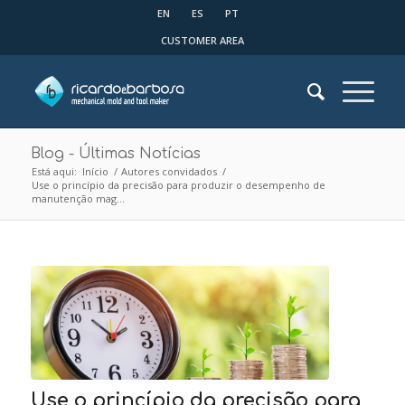
EN
ES
PT
CUSTOMER AREA
Blog - Últimas Notícias
Está aqui:
Início
/
Autores convidados
/
Use o princípio da precisão para produzir o desempenho de
manutenção mag...
Use o princípio da precisão para