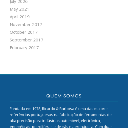
July 2026
May 2021
April 2019
November 2017
October 2017
September 2017
February 2017
QUEM SOMOS
Fundada em 1978, Ricardo & Barbosa é uma das maiores
referências portuguesas na fabricação de ferramentas de
alta precisão para indústrias automóvel, electrónica,
energéticas, petrolíferas e de gás e aeronáutica. Com duas