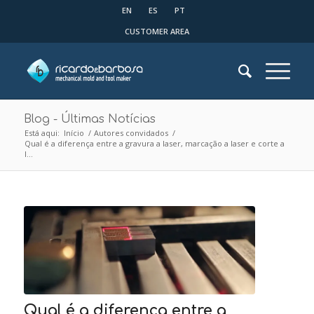
EN
ES
PT
CUSTOMER AREA
Blog - Últimas Notícias
Está aqui:
Início
/
Autores convidados
/
Qual é a diferença entre a gravura a laser, marcação a laser e corte a
l...
Qual é a diferença entre a